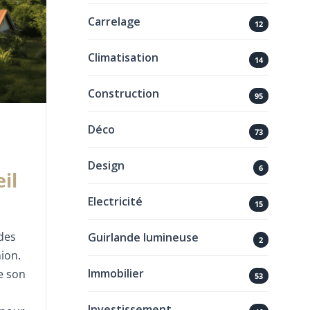
Carrelage
12
Climatisation
14
Construction
95
Déco
73
Design
6
il
Electricité
15
 des
Guirlande lumineuse
2
ion.
Immobilier
e son
53
Investissement