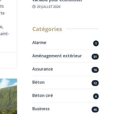
ts
29 JUILLET 2026
rte
e,
Catégories
aint-
Alarme
1
Aménagement extérieur
51
Assurance
16
Béton
12
Béton ciré
6
Business
45