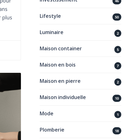
 pour
46
dans
Lifestyle
r plus
50
Luminaire
2
Maison container
5
Maison en bois
7
Maison en pierre
2
Maison individuelle
10
Mode
1
Plomberie
18