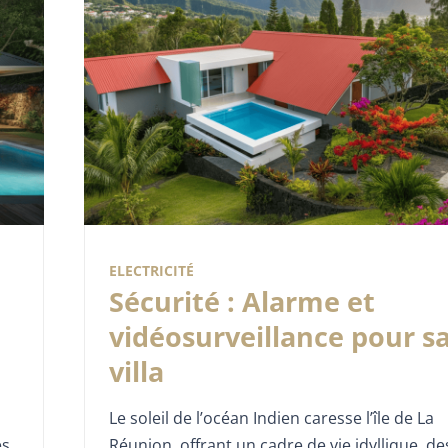
ELECTRICITÉ
Sécurité : Alarme et
vidéosurveillance pour s
villa
Le soleil de l’océan Indien caresse l’île de La
es
Réunion, offrant un cadre de vie idyllique, de