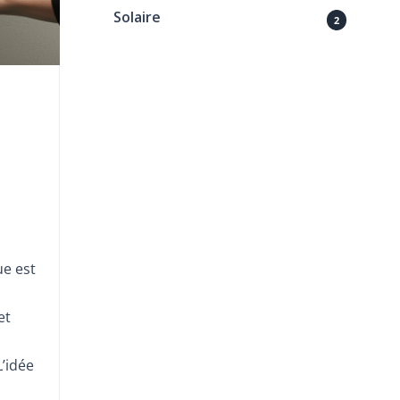
Solaire
2
ue est
et
L’idée