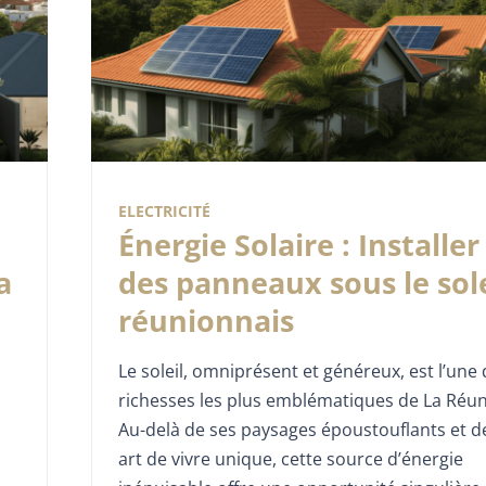
ELECTRICITÉ
Énergie Solaire : Installer
a
des panneaux sous le sole
réunionnais
Le soleil, omniprésent et généreux, est l’une
richesses les plus emblématiques de La Réun
Au-delà de ses paysages époustouflants et d
art de vivre unique, cette source d’énergie