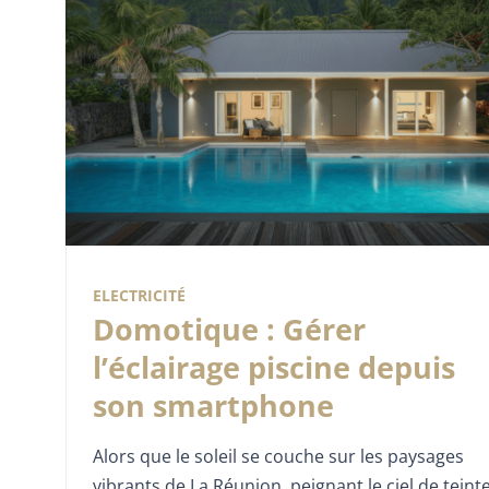
ELECTRICITÉ
Domotique : Gérer
l’éclairage piscine depuis
son smartphone
Alors que le soleil se couche sur les paysages
vibrants de La Réunion, peignant le ciel de teint