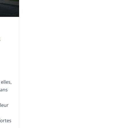
s
elles,
dans
leur
fortes