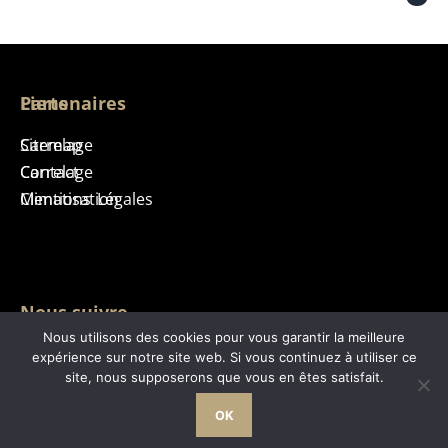
Liens
Partenaires
Sitemap
Carrelage
Contact
Carrelage
Mentions Légales
Climatisation
Nous suivre
Nous utilisons des cookies pour vous garantir la meilleure
expérience sur notre site web. Si vous continuez à utiliser ce
site, nous supposerons que vous en êtes satisfait.
OK
Maison Réunion @2026