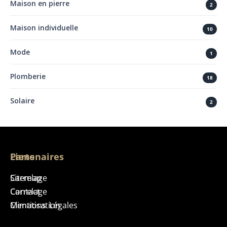
Maison en pierre
2
Maison individuelle
10
Mode
1
Plomberie
18
Solaire
2
Liens
Partenaires
Sitemap
Carrelage
Contact
Carrelage
Mentions Légales
Climatisation