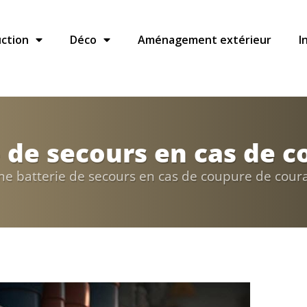
ction
Déco
Aménagement extérieur
I
e de secours en cas de 
une batterie de secours en cas de coupure de cour