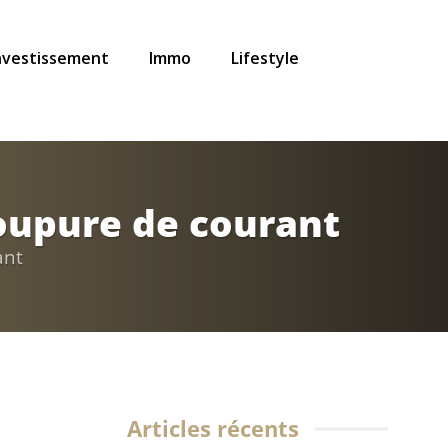
nvestissement
Immo
Lifestyle
coupure de courant
ant
Articles récents