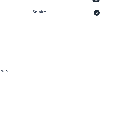
Solaire
2
teurs