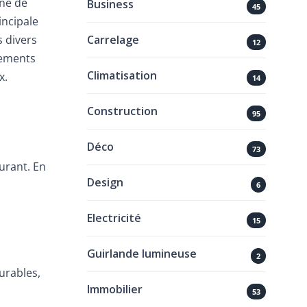
nne de
Business
45
incipale
Carrelage
s divers
12
pements
Climatisation
x.
14
Construction
95
Déco
73
urant. En
Design
6
Electricité
15
Guirlande lumineuse
2
urables,
Immobilier
53