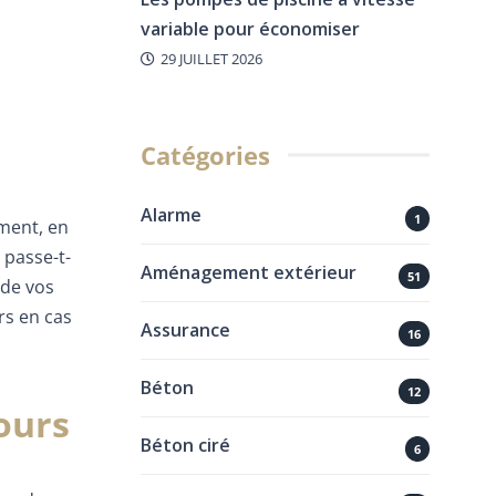
variable pour économiser
29 JUILLET 2026
Catégories
Alarme
1
ement, en
 passe-t-
Aménagement extérieur
51
 de vos
rs en cas
Assurance
16
Béton
12
ours
Béton ciré
6