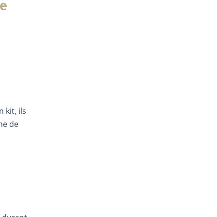
ie
kit, ils
ne de