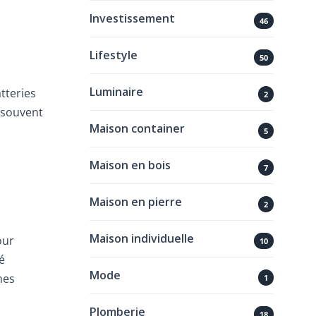
Investissement
46
Lifestyle
50
Luminaire
tteries
2
 souvent
Maison container
5
Maison en bois
7
Maison en pierre
2
Maison individuelle
our
10
é
Mode
mes
1
Plomberie
18