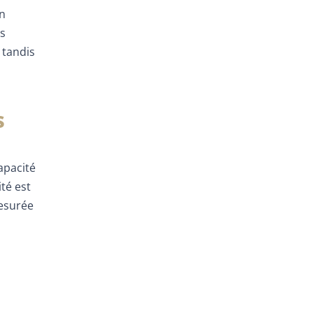
un
es
 tandis
s
apacité
té est
mesurée