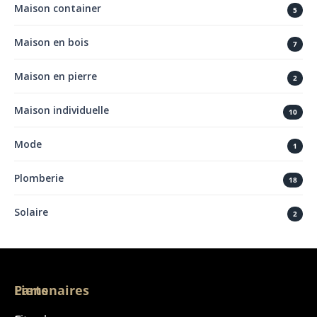
Maison container
5
Maison en bois
7
Maison en pierre
2
Maison individuelle
10
Mode
1
Plomberie
18
Solaire
2
Liens
Partenaires