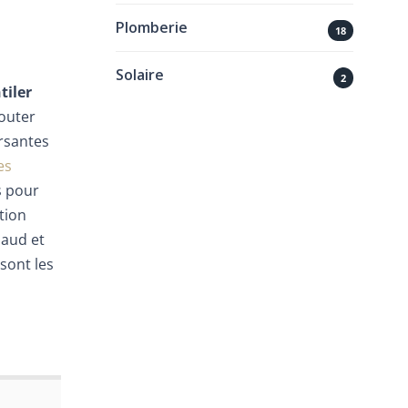
Plomberie
18
Solaire
2
tiler
jouter
rsantes
es
s pour
tion
haud et
sont les