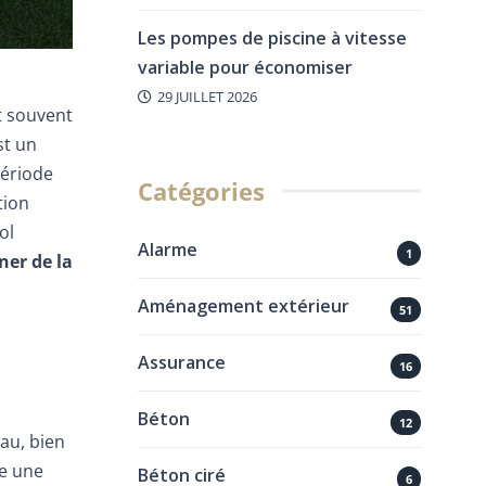
Les pompes de piscine à vitesse
variable pour économiser
29 JUILLET 2026
t souvent
st un
période
Catégories
tion
ol
Alarme
1
ner de la
Aménagement extérieur
51
Assurance
16
Béton
12
iau, bien
be une
Béton ciré
6