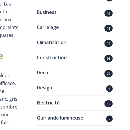
. Les
ette
Business
45
ue aux
empreinte
Carrelage
12
quates.
Climatisation
14
e
Construction
95
Déco
73
aleur
fficace.
Design
6
ne
nc, gris
Electricité
15
e sombre.
t une
Guirlande lumineuse
2
 fois