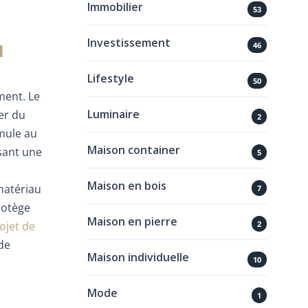
Immobilier
53
u
Investissement
46
Lifestyle
50
ment. Le
Luminaire
er du
2
umule au
Maison container
isant une
5
Maison en bois
 matériau
7
rotège
Maison en pierre
ojet de
2
 de
Maison individuelle
10
Mode
1