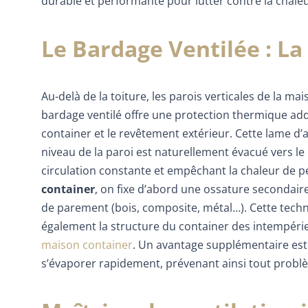
durable et performante pour lutter contre la chaleu
Le Bardage Ventilée : La
Au-delà de la toiture, les parois verticales de la m
bardage ventilé offre une protection thermique addi
container et le revêtement extérieur. Cette lame d’
niveau de la paroi est naturellement évacué vers l
circulation constante et empêchant la chaleur de pé
container
, on fixe d’abord une ossature secondaire
de parement (bois, composite, métal…). Cette tech
également la structure du container des intempéries
maison container
. Un avantage supplémentaire est l
s’évaporer rapidement, prévenant ainsi tout prob