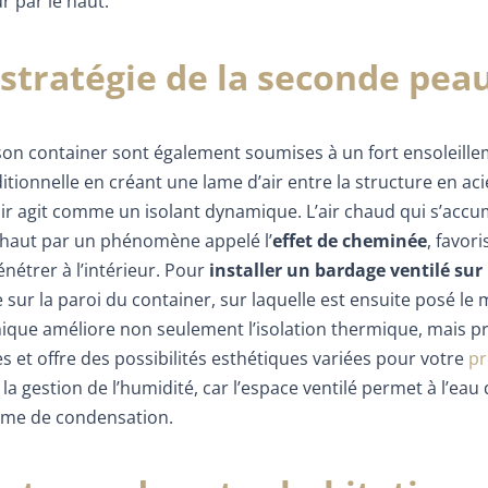
r par le haut.
 stratégie de la seconde pea
aison container sont également soumises à un fort ensoleille
tionnelle en créant une lame d’air entre la structure en aci
air agit comme un isolant dynamique. L’air chaud qui s’acc
e haut par un phénomène appelé l’
effet de cheminée
, favor
nétrer à l’intérieur. Pour
installer un bardage ventilé sur
 sur la paroi du container, sur laquelle est ensuite posé le
nique améliore non seulement l’isolation thermique, mais p
 et offre des possibilités esthétiques variées pour votre
pr
a gestion de l’humidité, car l’espace ventilé permet à l’eau
lème de condensation.