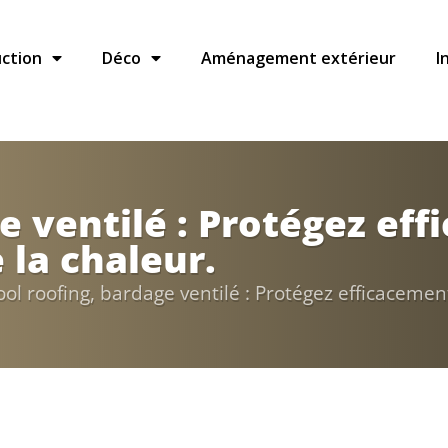
ction
Déco
Aménagement extérieur
I
e ventilé : Protégez ef
 la chaleur.
ool roofing, bardage ventilé : Protégez efficacemen