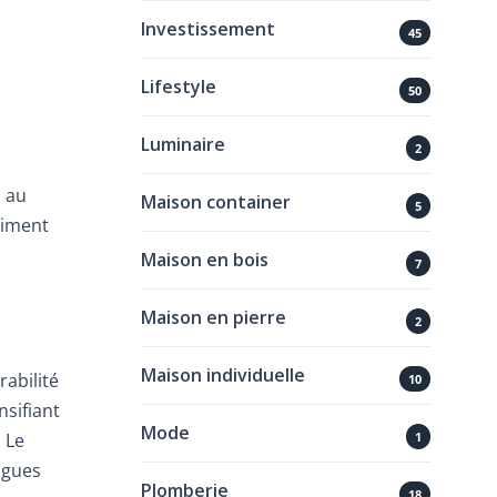
Investissement
45
Lifestyle
50
Luminaire
2
 au
Maison container
5
ciment
Maison en bois
7
Maison en pierre
2
Maison individuelle
abilité
10
nsifiant
Mode
1
 Le
ngues
Plomberie
18