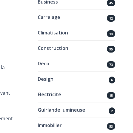
Business
45
Carrelage
12
Climatisation
14
Construction
95
Déco
73
 la
Design
6
avant
Electricité
15
Guirlande lumineuse
2
tement
Immobilier
53