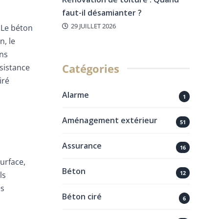
faut-il désamianter ?
29 JUILLET 2026
 Le béton
n, le
ons
Catégories
sistance
iré
Alarme
1
Aménagement extérieur
51
Assurance
16
urface,
Béton
12
ls
es
Béton ciré
6