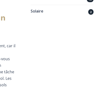
Solaire
2
un
t, car il
z-vous
n
ne tâche
ol. Les
sols