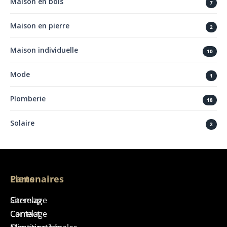
Maison en bois
7
Maison en pierre
2
Maison individuelle
10
Mode
1
Plomberie
18
Solaire
2
Liens
Partenaires
Sitemap
Carrelage
Contact
Carrelage