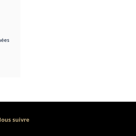
nées
e
ous suivre