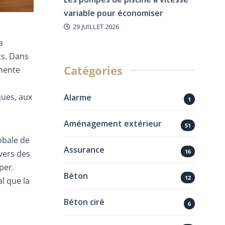
variable pour économiser
29 JUILLET 2026
a
ts. Dans
Catégories
nente
ques, aux
Alarme
1
Aménagement extérieur
51
obale de
Assurance
16
 vers des
per.
Béton
12
l que la
Béton ciré
6