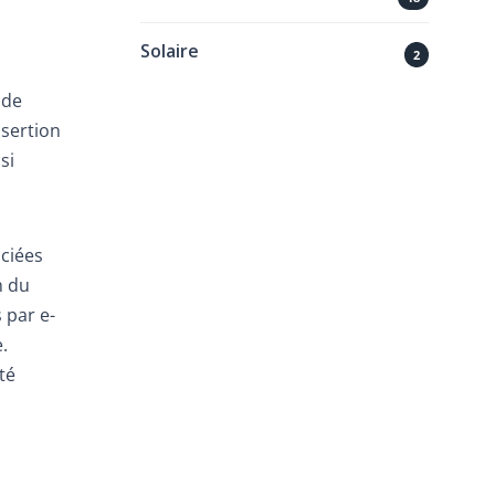
Solaire
2
 de
nsertion
si
ociées
n du
 par e-
.
té