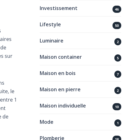
Investissement
46
Lifestyle
50
s
aires
Luminaire
2
 de
es sur
Maison container
5
Maison en bois
7
ns
Maison en pierre
ite, le
2
entre 1
Maison individuelle
10
ent
e de
Mode
1
Plomberie
18