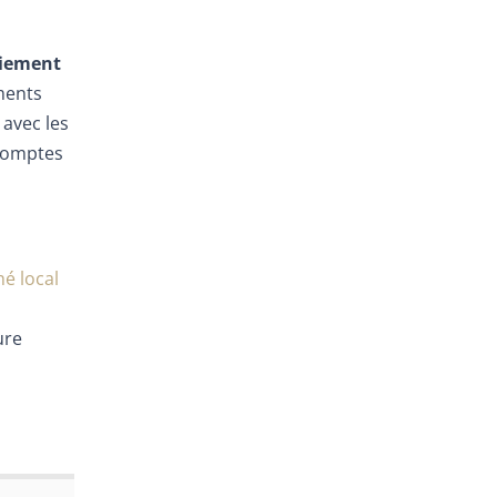
aiement
ments
avec les
acomptes
é local
ure