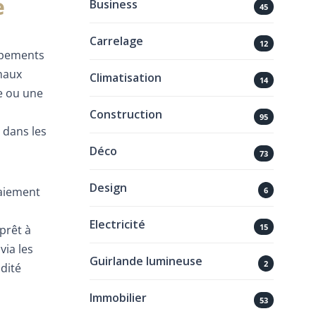
e
Business
45
Carrelage
12
uipements
naux
Climatisation
14
e ou une
Construction
95
 dans les
Déco
73
Design
paiement
6
Electricité
15
prêt à
via les
Guirlande lumineuse
2
dité
Immobilier
53