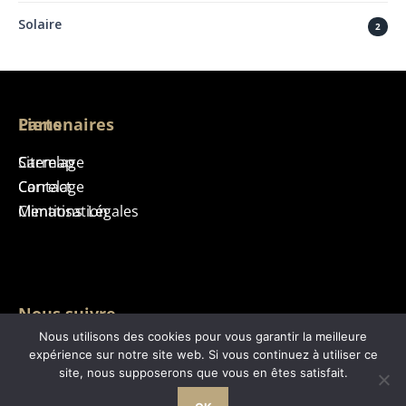
Solaire
2
Liens
Partenaires
Sitemap
Carrelage
Contact
Carrelage
Mentions Légales
Climatisation
Nous suivre
Nous utilisons des cookies pour vous garantir la meilleure
expérience sur notre site web. Si vous continuez à utiliser ce
site, nous supposerons que vous en êtes satisfait.