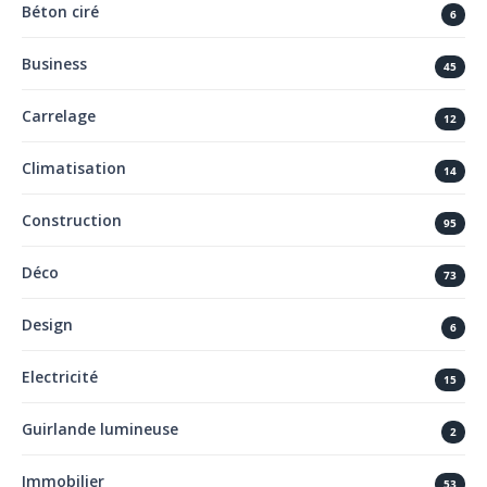
Béton ciré
6
Business
45
Carrelage
12
Climatisation
14
Construction
95
Déco
73
Design
6
Electricité
15
Guirlande lumineuse
2
Immobilier
53