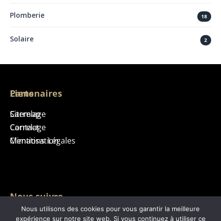
Plomberie
18
Solaire
2
Liens
Partenaires
Sitemap
Carrelage
Contact
Carrelage
Mentions Légales
Climatisation
Nous suivre
Nous utilisons des cookies pour vous garantir la meilleure
expérience sur notre site web. Si vous continuez à utiliser ce